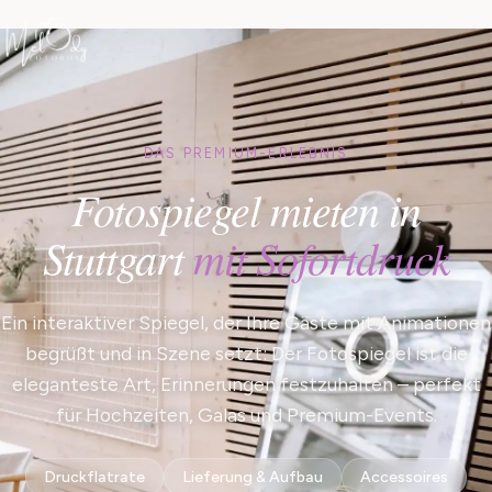
DAS PREMIUM-ERLEBNIS
Fotospiegel mieten in
Stuttgart
mit Sofortdruck
Ein interaktiver Spiegel, der Ihre Gäste mit Animationen
begrüßt und in Szene setzt: Der Fotospiegel ist die
eleganteste Art, Erinnerungen festzuhalten – perfekt
für Hochzeiten, Galas und Premium-Events.
Druckflatrate
Lieferung & Aufbau
Accessoires