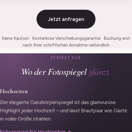
Jetzt anfragen
Keine Kaution · Kostenlose Verschiebungsgarantie · Buchung erst
nach Ihrer schriftlichen Annahme verbindlich
PERFEKT FÜR
Wo der Fotospiegel
glänzt.
Hochzeiten
Der elegante Ganzkörperspiegel ist das glamouröse
Highlight jeder Hochzeit – und lässt Brautpaar wie Gäste
in voller Größe strahlen.
Fotospiegel für Hochzeiten →