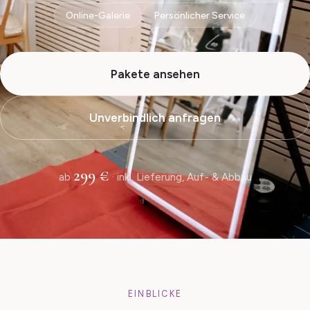
Online-Galerie
Persönlicher Service
Pakete ansehen
Unverbindlich anfragen
299 €
ab
· inkl. Lieferung, Auf- & Abbau
EINBLICKE